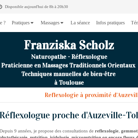
Disponible aujourd'hui de 8h à 20h30
e ?
Pratiques
Massages
La séance
Infos pratiques
Tém
Franziska Scholz
Naturopathe - Réflexologue
Praticienne en Massages Traditionnels Orientaux
Techniques manuelles de bien-être
à Toulouse
Reflexologie à proximité d'Auzevil
Réflexologue proche d'Auzeville-To
Depuis 9 années, je propose des consultations de
reflexologie
,
gemmothé
phytothérapie, nutrition, iridologie, micronutrition ou encore fleurs 