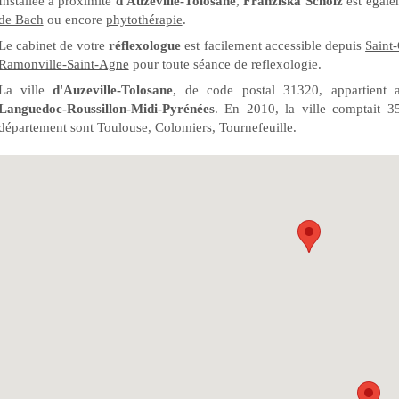
Installée à proximité
d'Auzeville-Tolosane
,
Franziska Scholz
est égale
de Bach
ou encore
phytothérapie
.
Le cabinet de votre
réflexologue
est facilement accessible depuis
Saint
Ramonville-Saint-Agne
pour toute séance de reflexologie.
La ville
d'Auzeville-Tolosane
, de code postal 31320, appartient
Languedoc-Roussillon-Midi-Pyrénées
. En 2010, la ville comptait 3
département sont Toulouse, Colomiers, Tournefeuille.