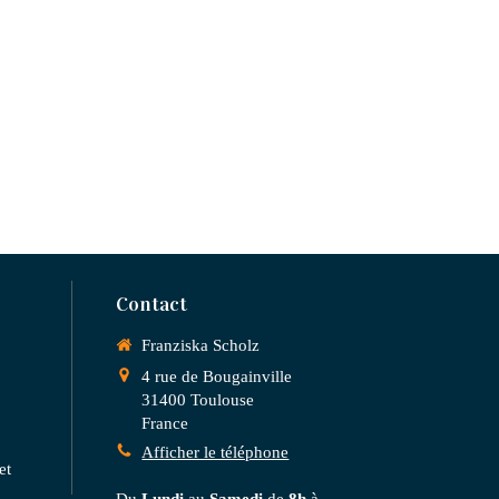
Contact
Franziska Scholz
4 rue de Bougainville
31400
Toulouse
France
Afficher le téléphone
et