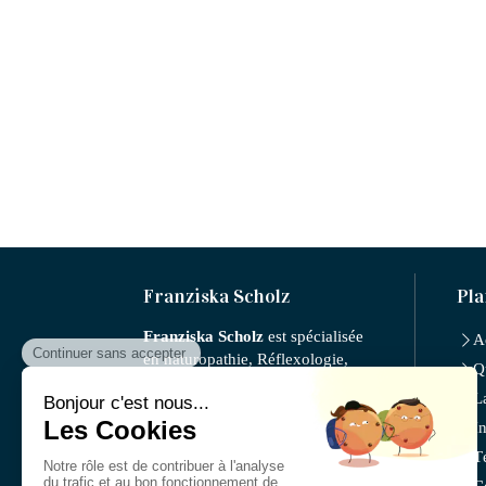
Franziska Scholz
Pla
Franziska Scholz
est spécialisée
A
en naturopathie, Réflexologie,
Q
nutrition, micronutrition,
L
iridologie, l'Auriculothérapie,
fleurs de Bach, phytothérapie,
I
gemmotherapie.
T
Cabinet facilement accessible