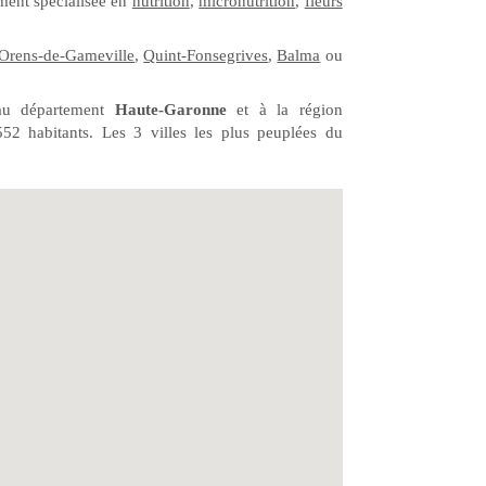
ment spécialisée en
nutrition
,
micronutrition
,
fleurs
-Orens-de-Gameville
,
Quint-Fonsegrives
,
Balma
ou
 au département
Haute-Garonne
et à la région
552 habitants. Les 3 villes les plus peuplées du