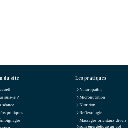
n du site
Les pratiques
ccueil
Naturopathie
ui suis-je ?
Micronutrition
a séance
Nutrition
nfos pratiques
Reflexologie
émoignages
Massages orientaux divers 
soin énergétique au bol