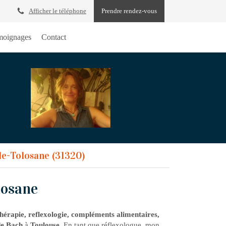
Afficher le téléphone
Prendre rendez-vous
oignages
Contact
le-Tolosane (31320)
losane
rapie, reflexologie, compléments alimentaires,
de Bach
à
Toulouse
. En tant que réflexologue, mon