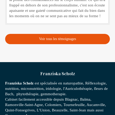
frappé en dehors de son professionnalisme, c'est son écoute
apaisante et une gaieté communicative qui fait du bien dans
les moments où on ne se sent pas au mieux de sa forme !
Voir tous les témoignages
Franziska Scholz
Franziska Scholz
est spécialisée en naturopathie, Réflexologie,
nutrition, micronutrition, iridologie, l'Auriculothérapie, fleurs de
Bach, phytothérapie, gemmotherapie.
Cabinet facilement accessible depuis Blagnac, Balma,
Ramonville-Saint-Agne, Colomiers, Tournefeuille, Aucamville,
Quint-Fonsegrives, L'Union, Beauzelle, Saint-Jean mais aussi