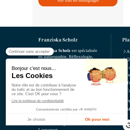
Voir tous les témoignages
Franziska Scholz
Pla
Franziska Scholz
est spécialisée
A
en naturopathie, Réflexologie,
Q
nutrition, micronutrition,
L
iridologie, l'Auriculothérapie,
fleurs de Bach, phytothérapie,
I
gemmotherapie.
T
Cabinet facilement accessible
C
depuis Blagnac, Balma,
Ramonville-Saint-Agne,
P
Colomiers, Tournefeuille,
M
Aucamville, Quint-Fonsegrives,
L'Union, Beauzelle, Saint-Jean
mais aussi Cugnaux ou
Launaguet.