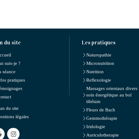
n du site
Les pratiques
ccueil
Naturopathie
ui suis-je ?
Micronutrition
a séance
Nutrition
nfos pratiques
Reflexologie
émoignages
Massages orientaux divers 
soin énergétique au bol
ontact
tibétain
lan du site
Fleurs de Bach
entions légales
Gemmothérapie
Iridologie
Auriculotherapie