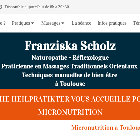
Disponible aujourd'hui de 8h à 20h30
e ?
Pratiques
Massages
La séance
Infos pratiques
Tém
Franziska Scholz
Naturopathe - Réflexologue
Praticienne en Massages Traditionnels Orientaux
Techniques manuelles de bien-être
à Toulouse
E HEILPRATIKTER VOUS ACCUEILLE P
MICRONUTRITION
Micronutrition à Toulou