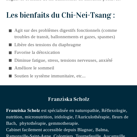
Les bienfaits du Chi-Nei-Tsang :
Agit sur des problèmes digestifs fonctionnels (comme
troubles de transit, ballonnements et gazes, spasmes)
Libère des tensions du diaphragme
Favorise la détoxication
Diminue fatigue, stress, tensions nerveuses, anxiété
Améliore le sommeil
Soutien le système immunitaire, etc...
Franziska Scholz
Franziska Scholz
est spécialisée en naturopathie, Réflexologie,
nutrition, micronutrition, iridologie, l'Auriculothérapie, fleurs de
Bach, phytothérapie, gemmotherapie.
Cabinet facilement accessible depuis Blagnac, Balma,
Ramonville-Saint-Agne, Colomiers, Tournefeuille, Aucamville,