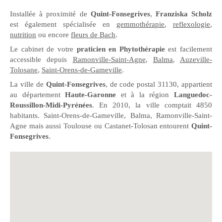
Installée à proximité de
Quint-Fonsegrives
,
Franziska Scholz
est également spécialisée en
gemmothérapie
,
reflexologie
,
nutrition
ou encore
fleurs de Bach
.
Le cabinet de votre
praticien en Phytothérapie
est facilement
accessible depuis
Ramonville-Saint-Agne
,
Balma
,
Auzeville-
Tolosane
,
Saint-Orens-de-Gameville
.
La ville de
Quint-Fonsegrives
, de code postal 31130, appartient
au département
Haute-Garonne
et à la région
Languedoc-
Roussillon-Midi-Pyrénées
. En 2010, la ville comptait 4850
habitants. Saint-Orens-de-Gameville, Balma, Ramonville-Saint-
Agne mais aussi Toulouse ou Castanet-Tolosan entourent
Quint-
Fonsegrives
.