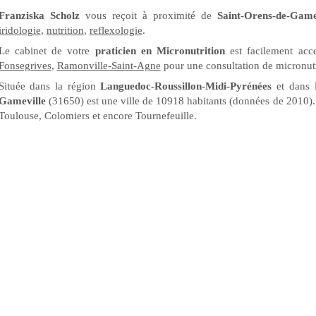
Franziska Scholz
vous reçoit à proximité de
Saint-Orens-de-Game
iridologie
,
nutrition
,
reflexologie
.
Le cabinet de votre
praticien en Micronutrition
est facilement acc
Fonsegrives
,
Ramonville-Saint-Agne
pour une consultation de micronutr
Située dans la région
Languedoc-Roussillon-Midi-Pyrénées
et dans 
Gameville
(31650) est une ville de 10918 habitants (données de 2010). 
Toulouse, Colomiers et encore Tournefeuille.