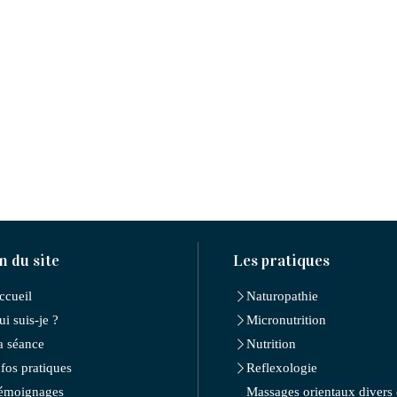
n du site
Les pratiques
ccueil
Naturopathie
ui suis-je ?
Micronutrition
a séance
Nutrition
nfos pratiques
Reflexologie
émoignages
Massages orientaux divers 