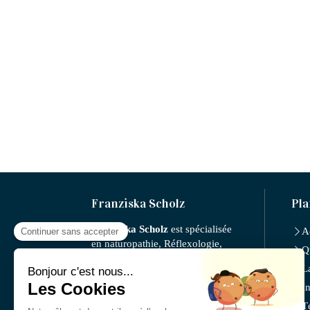
Franziska Scholz
Pla
Franziska Scholz
est spécialisée
A
en naturopathie, Réflexologie,
Q
nutrition, micronutrition,
L
iridologie, l'Auriculothérapie,
fleurs de Bach, phytothérapie,
I
gemmotherapie.
T