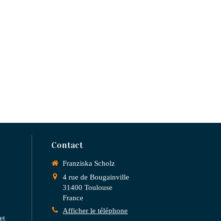
Contact
Franziska Scholz
4 rue de Bougainville
31400
Toulouse
France
Afficher le téléphone
et