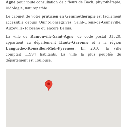
Agne
pour toute consultation de :
fleurs de Bach
,
phytothérapie
,
iridologie
,
naturopathie
.
Le cabinet de votre
praticien en Gemmothérapie
est facilement
accessible depuis
Quint-Fonsegrives
,
Saint-Orens-de-Gameville
,
Auzeville-Tolosane
ou encore
Balma
.
La ville de
Ramonville-Saint-Agne
, de code postal 31520,
appartient au département
Haute-Garonne
et à la région
Languedoc-Roussillon-Midi-Pyrénées
. En 2010, la ville
comptait 11994 habitants. La ville la plus peuplée du
département est Toulouse.